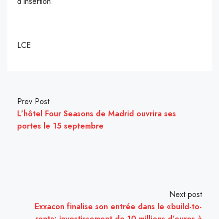
d’insertion.
LCE
Prev Post
L’hôtel Four Seasons de Madrid ouvrira ses
portes le 15 septembre
Next post
Exxacon finalise son entrée dans le «build-to-
rent»: investissement de 10 millions d’euros à