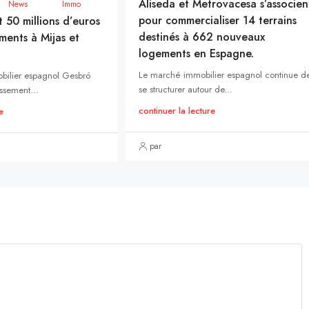
Aliseda et Metrovacesa s’associen
News
Immo
pour commercialiser 14 terrains
t 50 millions d’euros
destinés à 662 nouveaux
ments à Mijas et
logements en Espagne.
Le marché immobilier espagnol continue d
bilier espagnol Gesbró
se structurer autour de...
ssement...
continuer la lecture
e
par