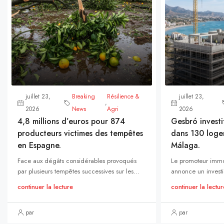
juillet 23,
Breaking
Résilience &
juillet 23,
,
2026
News
Agri
2026
4,8 millions d’euros pour 874
Gesbró investi
producteurs victimes des tempêtes
dans 130 loge
en Espagne.
Málaga.
Face aux dégâts considérables provoqués
Le promoteur immo
par plusieurs tempêtes successives sur les...
annonce un investi
continuer la lecture
continuer la lectur
par
par