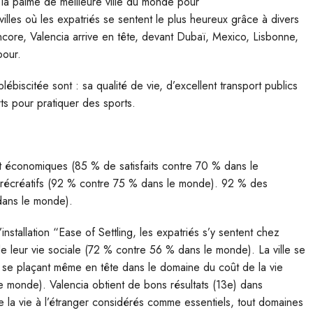
a palme de meilleure ville du monde pour
villes où les expatriés se sentent le plus heureux grâce à divers
encore, Valencia arrive en tête, devant Dubaï, Mexico, Lisbonne,
pour.
lébiscitée sont : sa qualité de vie, d’excellent transport publics
ts pour pratiquer des sports.
nt économiques (85 % de satisfaits contre 70 % dans le
 récréatifs (92 % contre 75 % dans le monde). 92 % des
 dans le monde).
installation “Ease of Settling, les expatriés s’y sentent chez
e leur vie sociale (72 % contre 56 % dans le monde). La ville se
 se plaçant même en tête dans le domaine du coût de la vie
le monde). Valencia obtient de bons résultats (13e) dans
de la vie à l’étranger considérés comme essentiels, tout domaines