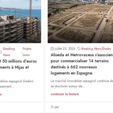
Breaking
Projets
juillet 23, 2026
Breaking News
,
Études
,
Aliseda et Metrovacesa s’associen
News
Immo
pour commercialiser 14 terrains
t 50 millions d’euros
destinés à 662 nouveaux
ments à Mijas et
logements en Espagne.
Le marché immobilier espagnol continue d
bilier espagnol Gesbró
se structurer autour de...
ssement...
continuer la lecture
e
par