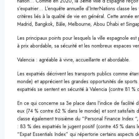
nation… Comme en 2020, la 3ème ville d’Espagne reçoit l
s’expatrier… L’enquête annuelle d’InterNations classe les 
critères liés à la qualité de vie en général. Cette année 
Madrid, Bangkok, Bâle, Melbourne, Abou Dhabi et Singa
Les principaux points pour lesquels la ville espagnole est p
à prix abordable, sa sécurité et les nombreux espaces ver
Valencia : agréable à vivre, accueillante et abordable.
Les expatriés décrivent les transports publics comme éta
monde) et apprécient les grandes opportunités de sports
expatriés se sentent en sécurité à Valencia (contre 81 %
En ce qui concerne sa 3e place dans l’indice de facilité d’
eux (74 % contre 62 % dans le monde) et sont satisfaits d
classe également troisième du “Personal Finance Index “,
: 83 % des expatriés le jugent positif (contre 45 % dans 
“Expat Essentials Index” qui répertorie certains aspects 