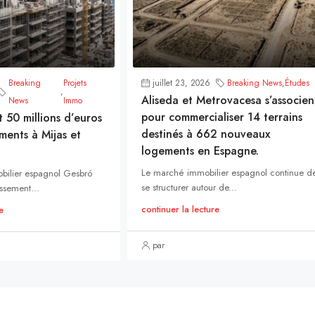
Breaking
Projets
juillet 23, 2026
Breaking News
,
Études
,
Aliseda et Metrovacesa s’associen
News
Immo
pour commercialiser 14 terrains
t 50 millions d’euros
destinés à 662 nouveaux
ments à Mijas et
logements en Espagne.
Le marché immobilier espagnol continue d
bilier espagnol Gesbró
se structurer autour de...
ssement...
continuer la lecture
e
par