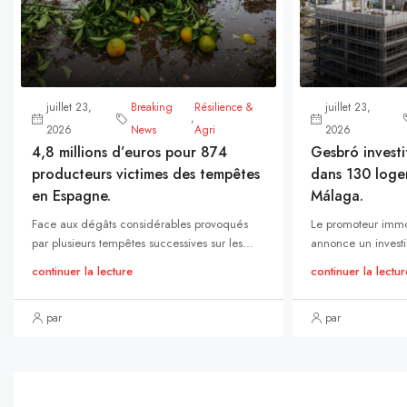
juillet 23,
Breaking
Résilience &
juillet 23,
,
2026
News
Agri
2026
4,8 millions d’euros pour 874
Gesbró investi
producteurs victimes des tempêtes
dans 130 loge
en Espagne.
Málaga.
Face aux dégâts considérables provoqués
Le promoteur immo
par plusieurs tempêtes successives sur les...
annonce un investi
continuer la lecture
continuer la lectur
par
par