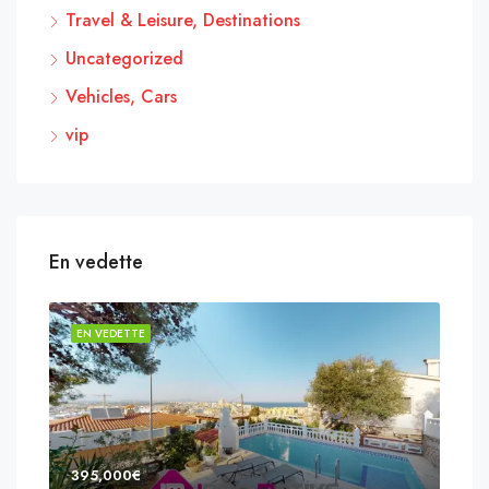
Travel & Leisure, Destinations
Uncategorized
Vehicles, Cars
vip
En vedette
EN VEDETTE
EN 
395,000€