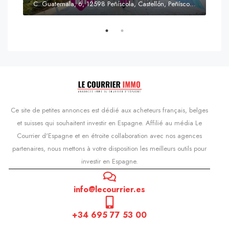
C. Guatemala, 6, 12598 Peñíscola, Castellón, Peñíscola, Communauté valencienne
Prix
s'Agaró, Castell d'Aro, Platja d'Aro i s'Agaró, Bas-Ampurdan, Gérone, Catalogne, 17248, Espagne, Castell d'Aro, Catalogne, Espagne
Ce site de petites annonces est dédié aux acheteurs français, belges
et suisses qui souhaitent investir en Espagne. Affilié au média Le
Courrier d'Espagne et en étroite collaboration avec nos agences
partenaires, nous mettons à votre disposition les meilleurs outils pour
investir en Espagne.
info@lecourrier.es
+34 695 77 53 00