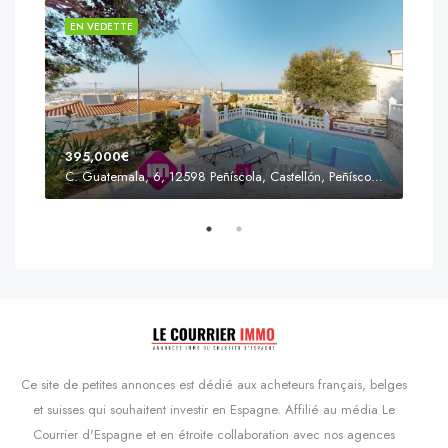
EN VEDETTE
EN 
395,000€
C. Guatemala, 6, 12598 Peñíscola, Castellón, Peñíscola, Communauté valencienne
Prix
s'Agaró, Castell d'Aro, Platja d'Aro i s'Agaró, Bas-Ampurdan, Gérone, Catalogne, 17248, Espagne, Castell d'Aro, Catalogne, Espagne
Ce site de petites annonces est dédié aux acheteurs français, belges
et suisses qui souhaitent investir en Espagne. Affilié au média Le
Courrier d'Espagne et en étroite collaboration avec nos agences