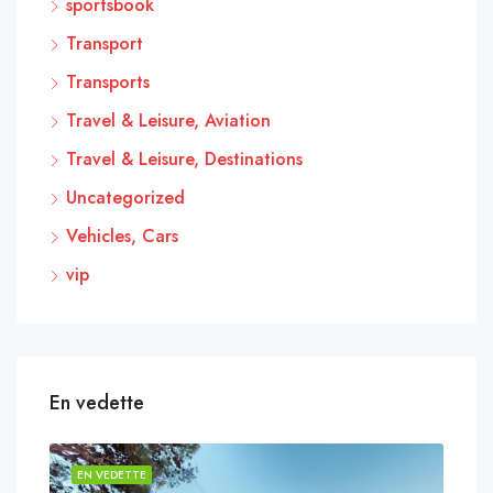
sportsbook
Transport
Transports
Travel & Leisure, Aviation
Travel & Leisure, Destinations
Uncategorized
Vehicles, Cars
vip
En vedette
EN VEDETTE
EN 