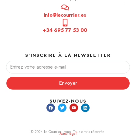
info@lecourrier.es
+34 695 77 53 00
S'INSCRIRE À LA NEWSLETTER
Envoyer
SUIVEZ-NOUS
© 2024 Le Courrier Immo. Tous droits réservés.
Aviso legal