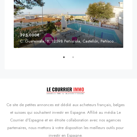
395,000€
C. Guatemala, 6, 12598 Peñíscola, Castellón, Peñíscola, Communauté valencienne
Prix
s'Agaró, Castell d'Aro, Platja d'Aro i s'Agaró, Bas-Ampurdan, Gérone, Catalogne, 17248, Espagne, Castell d'Aro, Catalogne, Espagne
Ce site de petites annonces est dédié aux acheteurs français, belges
et suisses qui souhaitent investir en Espagne. Affilié au média Le
Courrier d'Espagne et en étroite collaboration avec nos agences
partenaires, nous mettons à votre disposition les meilleurs outils pour
investir en Espagne.