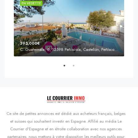
EN VEDETTE
EN 
395,000€
C. Guatemala, 6, 12598 Peñíscola, Castellón, Peñíscola, Communauté valencienne
Prix
s'Agaró, Castell d'Aro, Platja d'Aro i s'Agaró, Bas-Ampurdan, Gérone, Catalogne, 17248, Espagne, Castell d'Aro, Catalogne, Espagne
Ce site de petites annonces est dédié aux acheteurs français, belges
et suisses qui souhaitent investir en Espagne. Affilié au média Le
Courrier d'Espagne et en étroite collaboration avec nos agences
partenaires, nous mettons à votre disposition les meilleurs outils pour