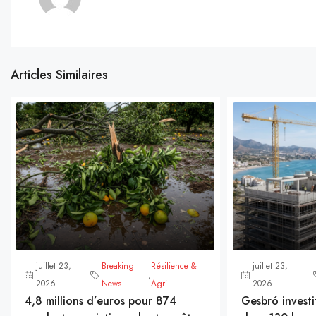
Articles Similaires
juillet 23,
Breaking
Résilience &
juillet 23,
,
2026
News
Agri
2026
4,8 millions d’euros pour 874
Gesbró investi