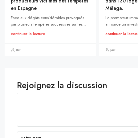
producteurs victimes des tempêtes
dans 130 loge
en Espagne.
Málaga.
Face aux dégâts considérables provoqués
Le promoteur immo
par plusieurs tempêtes successives sur les...
annonce un investi
continuer la lecture
continuer la lectur
par
par
Rejoignez la discussion