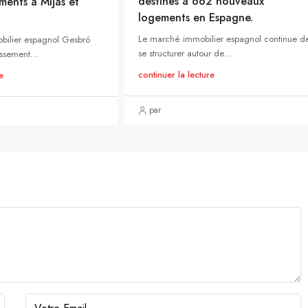
destinés à 662 nouveaux
ments à Mijas et
logements en Espagne.
Le marché immobilier espagnol continue d
bilier espagnol Gesbró
se structurer autour de...
ssement...
continuer la lecture
e
par