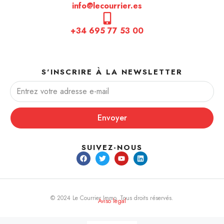
info@lecourrier.es
+34 695 77 53 00
S'INSCRIRE À LA NEWSLETTER
Envoyer
SUIVEZ-NOUS
© 2024 Le Courrier Immo. Tous droits réservés.
Aviso legal