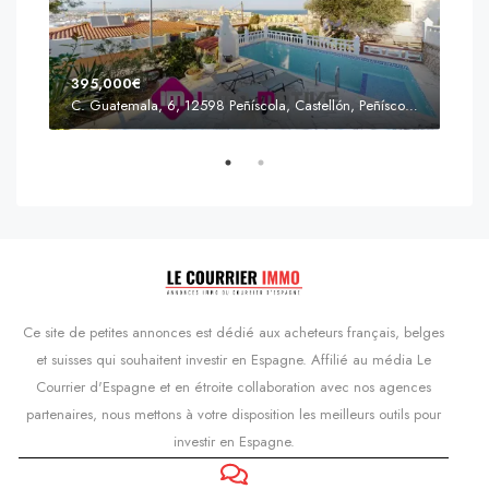
395,000€
C. Guatemala, 6, 12598 Peñíscola, Castellón, Peñíscola, Communauté valencienne
Prix
s'Agaró, Castell d'Aro, Platja d'Aro i s'Agaró, Bas-Ampurdan, Gérone, Catalogne, 17248, Espagne, Castell d'Aro, Catalogne, Espagne
Ce site de petites annonces est dédié aux acheteurs français, belges
et suisses qui souhaitent investir en Espagne. Affilié au média Le
Courrier d'Espagne et en étroite collaboration avec nos agences
partenaires, nous mettons à votre disposition les meilleurs outils pour
investir en Espagne.