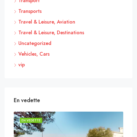
Transport
Transports
Travel & Leisure, Aviation
Travel & Leisure, Destinations
Uncategorized
Vehicles, Cars
vip
En vedette
EN VEDETTE
EN 