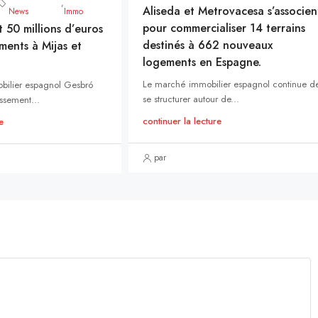
,
Aliseda et Metrovacesa s’associen
News
Immo
pour commercialiser 14 terrains
t 50 millions d’euros
destinés à 662 nouveaux
ments à Mijas et
logements en Espagne.
Le marché immobilier espagnol continue d
bilier espagnol Gesbró
se structurer autour de...
ssement...
continuer la lecture
e
par