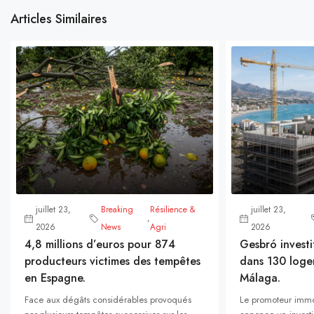
Articles Similaires
juillet 23,
Breaking
Résilience &
juillet 23,
,
2026
News
Agri
2026
4,8 millions d’euros pour 874
Gesbró investi
producteurs victimes des tempêtes
dans 130 loge
en Espagne.
Málaga.
Face aux dégâts considérables provoqués
Le promoteur immo