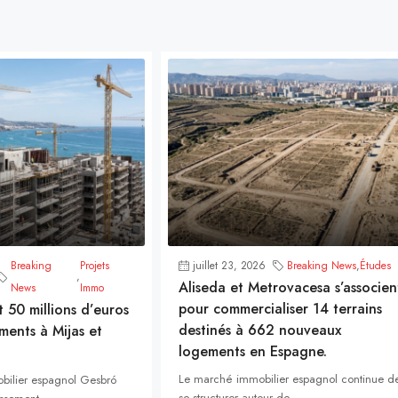
Breaking
Projets
juillet 23, 2026
Breaking News
,
Études
,
Aliseda et Metrovacesa s’associen
News
Immo
pour commercialiser 14 terrains
t 50 millions d’euros
destinés à 662 nouveaux
ments à Mijas et
logements en Espagne.
Le marché immobilier espagnol continue d
bilier espagnol Gesbró
se structurer autour de...