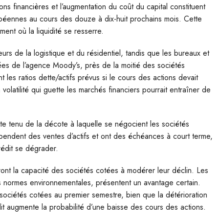
s financières et l’augmentation du coût du capital constituent
opéennes au cours des douze à dix-huit prochains mois. Cette
ent où la liquidité se resserre.
urs de la logistique et du résidentiel, tandis que les bureaux et
nées de l’agence Moody’s, près de la moitié des sociétés
es ratios dette/actifs prévus si le cours des actions devait
volatilité qui guette les marchés financiers pourrait entraîner de
te tenu de la décote à laquelle se négocient les sociétés
dépendent des ventes d’actifs et ont des échéances à court terme,
rédit se dégrader.
ineront la capacité des sociétés cotées à modérer leur déclin. Les
es normes environnementales, présentent un avantage certain.
ciétés cotées au premier semestre, bien que la détérioration
t augmente la probabilité d’une baisse des cours des actions.