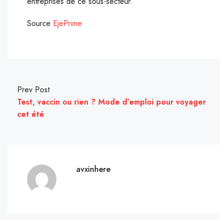
entreprises de ce sous-secteur.
Source
EjePrime
Prev Post
Test, vaccin ou rien ? Mode d’emploi pour voyager
cet été
avxinhere