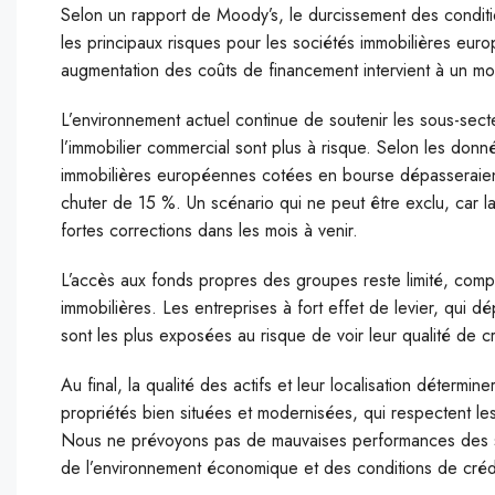
Selon un rapport de Moody’s, le durcissement des condition
les principaux risques pour les sociétés immobilières eur
augmentation des coûts de financement intervient à un mom
L’environnement actuel continue de soutenir les sous-secte
l’immobilier commercial sont plus à risque. Selon les don
immobilières européennes cotées en bourse dépasseraient l
chuter de 15 %. Un scénario qui ne peut être exclu, car la 
fortes corrections dans les mois à venir.
L’accès aux fonds propres des groupes reste limité, comp
immobilières. Les entreprises à fort effet de levier, qui 
sont les plus exposées au risque de voir leur qualité de c
Au final, la qualité des actifs et leur localisation déterm
propriétés bien situées et modernisées, qui respectent l
Nous ne prévoyons pas de mauvaises performances des so
de l’environnement économique et des conditions de crédi