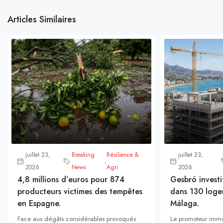
Articles Similaires
juillet 23,
Breaking
Résilience &
juillet 23,
,
2026
News
Agri
2026
4,8 millions d’euros pour 874
Gesbró investi
producteurs victimes des tempêtes
dans 130 loge
en Espagne.
Málaga.
Face aux dégâts considérables provoqués
Le promoteur immo