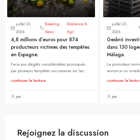
juillet 23,
Breaking
Résilience &
juillet 23,
,
2026
News
Agri
2026
4,8 millions d’euros pour 874
Gesbró investi
producteurs victimes des tempêtes
dans 130 loge
en Espagne.
Málaga.
Face aux dégâts considérables provoqués
Le promoteur immo
par plusieurs tempêtes successives sur les...
annonce un investi
continuer la lecture
continuer la lectur
par
par
Rejoignez la discussion