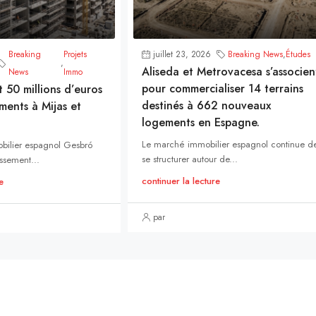
Breaking
Projets
juillet 23, 2026
Breaking News
,
Études
,
Aliseda et Metrovacesa s’associen
News
Immo
pour commercialiser 14 terrains
t 50 millions d’euros
destinés à 662 nouveaux
ments à Mijas et
logements en Espagne.
Le marché immobilier espagnol continue d
bilier espagnol Gesbró
se structurer autour de...
ssement...
continuer la lecture
e
par