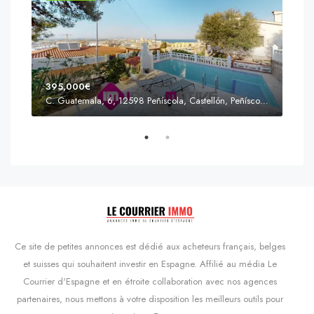
395,000€
C. Guatemala, 6, 12598 Peñíscola, Castellón, Peñíscola, Communauté valencienne
Prix
s'Agaró, Castell d'Aro, Platja d'Aro i s'Agaró, Bas-Ampurdan, Gérone, Catalogne, 17248, Espagne, Castell d'Aro, Catalogne, Espagne
Ce site de petites annonces est dédié aux acheteurs français, belges
et suisses qui souhaitent investir en Espagne. Affilié au média Le
Courrier d'Espagne et en étroite collaboration avec nos agences
partenaires, nous mettons à votre disposition les meilleurs outils pour