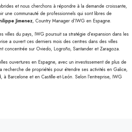
ybrides et nous cherchons à répondre à la demande croissante,
oir une communauté de professionnels qui sont libres de
hilippe Jimenez
, Country Manager d’IWG en Espagne.
s villes du pays, IWG poursuit sa stratégie d’expansion dans les
prise a ouvert ces derniers mois des centres dans des villes
ement concentrée sur Oviedo, Logroño, Santander et Zaragoza.
velles ouvertures en Espagne, avec un investissement de plus de
 à la recherche de propriétés pour étendre ses activités en Galice,
d, à Barcelone et en Castille-et-León. Selon l’entreprise, IWG