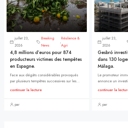
juillet 23,
Breaking
Résilience &
juillet 23,
,
2026
News
Agri
2026
4,8 millions d’euros pour 874
Gesbró investi
producteurs victimes des tempêtes
dans 130 loge
en Espagne.
Málaga.
Face aux dégâts considérables provoqués
Le promoteur immo
par plusieurs tempêtes successives sur les...
annonce un investi
continuer la lecture
continuer la lectur
par
par