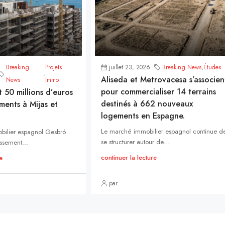
Breaking
Projets
juillet 23, 2026
Breaking News
,
Études
,
Aliseda et Metrovacesa s’associen
News
Immo
pour commercialiser 14 terrains
t 50 millions d’euros
destinés à 662 nouveaux
ments à Mijas et
logements en Espagne.
Le marché immobilier espagnol continue d
bilier espagnol Gesbró
se structurer autour de...
ssement...
continuer la lecture
e
par