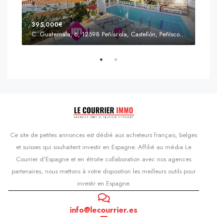
395,000€
C. Guatemala, 6, 12598 Peñíscola, Castellón, Peñíscola, Communauté valencienne
Prix
s'Agaró, Castell d'Aro, Platja d'Aro i s'Agaró, Bas-Ampurdan, Gérone, Catalogne, 17248, Espagne, Castell d'Aro, Catalogne, Espagne
Ce site de petites annonces est dédié aux acheteurs français, belges
et suisses qui souhaitent investir en Espagne. Affilié au média Le
Courrier d'Espagne et en étroite collaboration avec nos agences
partenaires, nous mettons à votre disposition les meilleurs outils pour
investir en Espagne.
info@lecourrier.es