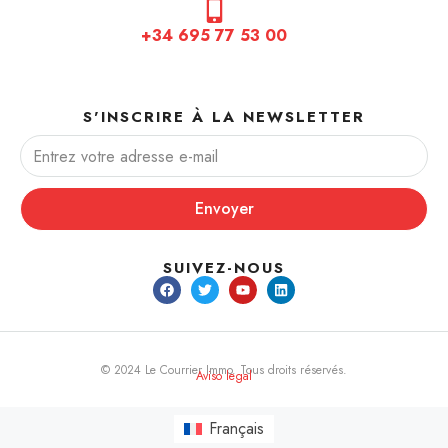
+34 695 77 53 00
S'INSCRIRE À LA NEWSLETTER
Envoyer
SUIVEZ-NOUS
© 2024 Le Courrier Immo. Tous droits réservés.
Aviso legal
Français