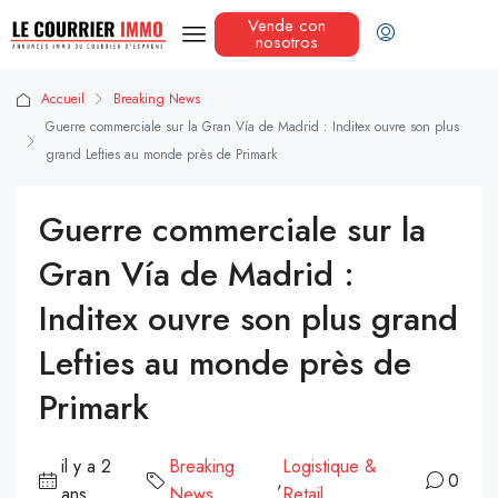
Vende con
nosotros
Accueil
Breaking News
Guerre commerciale sur la Gran Vía de Madrid : Inditex ouvre son plus
grand Lefties au monde près de Primark
Guerre commerciale sur la
Gran Vía de Madrid :
Inditex ouvre son plus grand
Lefties au monde près de
Primark
il y a 2
Breaking
Logistique &
,
0
ans
News
Retail