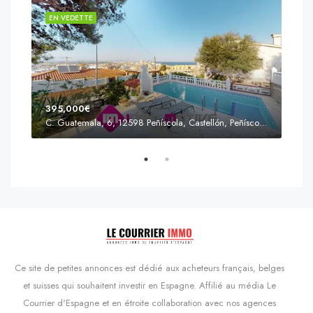
EN VEDETTE
EN 
395,000€
C. Guatemala, 6, 12598 Peñíscola, Castellón, Peñíscola, Communauté valencienne
Prix
s'Agaró, Castell d'Aro, Platja d'Aro i s'Agaró, Bas-Ampurdan, Gérone, Catalogne, 17248, Espagne, Castell d'Aro, Catalogne, Espagne
Ce site de petites annonces est dédié aux acheteurs français, belges
et suisses qui souhaitent investir en Espagne. Affilié au média Le
Courrier d'Espagne et en étroite collaboration avec nos agences