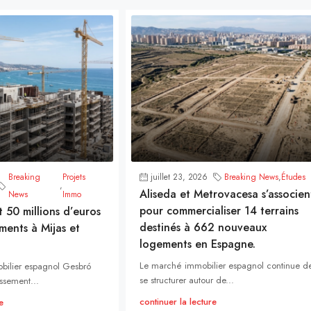
Breaking
Projets
juillet 23, 2026
Breaking News
,
Études
,
Aliseda et Metrovacesa s’associen
News
Immo
pour commercialiser 14 terrains
t 50 millions d’euros
destinés à 662 nouveaux
ments à Mijas et
logements en Espagne.
Le marché immobilier espagnol continue d
bilier espagnol Gesbró
se structurer autour de...
ssement...
continuer la lecture
e