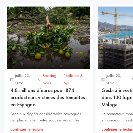
juillet 23,
Breaking
Résilience &
juillet 23,
,
2026
News
Agri
2026
4,8 millions d’euros pour 874
Gesbró investi
producteurs victimes des tempêtes
dans 130 loge
en Espagne.
Málaga.
Face aux dégâts considérables provoqués
Le promoteur immo
par plusieurs tempêtes successives sur les...
annonce un investi
continuer la lecture
continuer la lectur