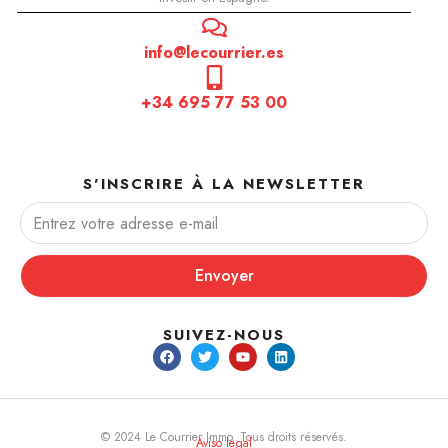
info@lecourrier.es
+34 695 77 53 00
S'INSCRIRE À LA NEWSLETTER
Envoyer
SUIVEZ-NOUS
© 2024 Le Courrier Immo. Tous droits réservés.
Aviso legal