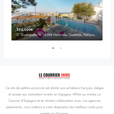
395,000€
C. Guatemala, 6, 12598 Peñíscola, Castellón, Peñíscola, Communauté valencienne
Prix
s'Agaró, Castell d'Aro, Platja d'Aro i s'Agaró, Bas-Ampurdan, Gérone, Catalogne, 17248, Espagne, Castell d'Aro, Catalogne, Espagne
Ce site de petites annonces est dédié aux acheteurs français, belges
et suisses qui souhaitent investir en Espagne. Affilié au média Le
Courrier d'Espagne et en étroite collaboration avec nos agences
partenaires, nous mettons à votre disposition les meilleurs outils pour
investir en Espagne.