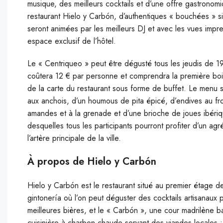
musique, des meilleurs cocktails et d’une offre gastrono
restaurant Hielo y Carbón, d’authentiques « bouchées » si
seront animées par les meilleurs DJ et avec les vues impr
espace exclusif de l’hôtel.
Le « Centriqueo » peut être dégusté tous les jeudis de 1
coûtera 12 € par personne et comprendra la première bois
de la carte du restaurant sous forme de buffet. Le menu
aux anchois, d’un houmous de pita épicé, d’endives au from
amandes et à la grenade et d’une brioche de joues ibériq
desquelles tous les participants pourront profiter d’un ag
l’artère principale de la ville.
À propos de Hielo y Carbón
Hielo y Carbón est le restaurant situé au premier étage d
gintonería où l’on peut déguster des cocktails artisanaux 
meilleures bières, et le « Carbón », une cour madrilène 
cuisinière à charbon chaude servant des viandes locales :