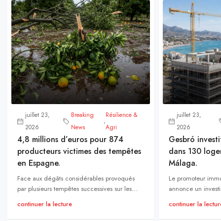
juillet 23,
Breaking
Résilience &
juillet 23,
,
2026
News
Agri
2026
4,8 millions d’euros pour 874
Gesbró investi
producteurs victimes des tempêtes
dans 130 loge
en Espagne.
Málaga.
Face aux dégâts considérables provoqués
Le promoteur immo
par plusieurs tempêtes successives sur les...
annonce un investi
continuer la lecture
continuer la lectur