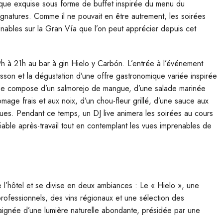
mique exquise sous forme de buffet inspirée du menu du
gnatures. Comme il ne pouvait en être autrement, les soirées
enables sur la Gran Vía que l’on peut apprécier depuis cet
9h à 21h au bar à gin Hielo y Carbón. L’entrée à l’événement
son et la dégustation d’une offre gastronomique variée inspirée
 se compose d’un salmorejo de mangue, d’une salade marinée
age frais et aux noix, d’un chou-fleur grillé, d’une sauce aux
ues. Pendant ce temps, un DJ live animera les soirées au cours
réable après-travail tout en contemplant les vues imprenables de
e l’hôtel et se divise en deux ambiances : Le « Hielo », une
professionnels, des vins régionaux et une sélection des
baignée d’une lumière naturelle abondante, présidée par une