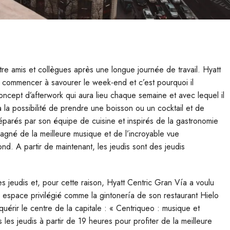
entre amis et collègues après une longue journée de travail. Hyatt
ur commencer à savourer le week-end et c’est pourquoi il
ncept d’afterwork qui aura lieu chaque semaine et avec lequel il
 la possibilité de prendre une boisson ou un cocktail et de
éparés par son équipe de cuisine et inspirés de la gastronomie
agné de la meilleure musique et de l’incroyable vue
. A partir de maintenant, les jeudis sont des jeudis
 jeudis et, pour cette raison, Hyatt Centric Gran Vía a voulu
 espace privilégié comme la gintonería de son restaurant Hielo
érir le centre de la capitale : « Centriqueo : musique et
es jeudis à partir de 19 heures pour profiter de la meilleure