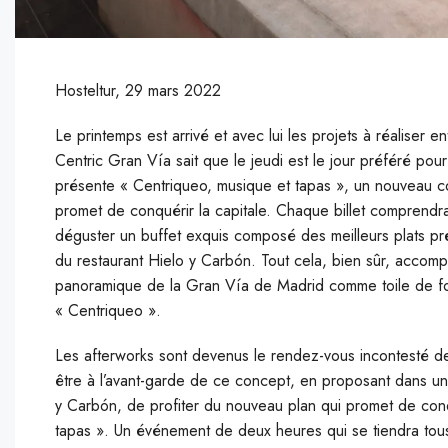
Hosteltur, 29 mars 2022
Le printemps est arrivé et avec lui les projets à réaliser 
Centric Gran Vía sait que le jeudi est le jour préféré po
présente « Centriqueo, musique et tapas », un nouveau co
promet de conquérir la capitale. Chaque billet comprendra
déguster un buffet exquis composé des meilleurs plats pr
du restaurant Hielo y Carbón. Tout cela, bien sûr, accomp
panoramique de la Gran Vía de Madrid comme toile de fond
« Centriqueo ».
Les afterworks sont devenus le rendez-vous incontesté des
être à l’avant-garde de ce concept, en proposant dans un
y Carbón, de profiter du nouveau plan qui promet de conqu
tapas ». Un événement de deux heures qui se tiendra tous l