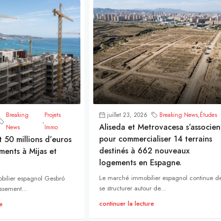
Breaking
Projets
juillet 23, 2026
Breaking News
,
Études
,
Aliseda et Metrovacesa s’associen
News
Immo
pour commercialiser 14 terrains
t 50 millions d’euros
destinés à 662 nouveaux
ments à Mijas et
logements en Espagne.
Le marché immobilier espagnol continue d
bilier espagnol Gesbró
se structurer autour de...
ssement...
continuer la lecture
e