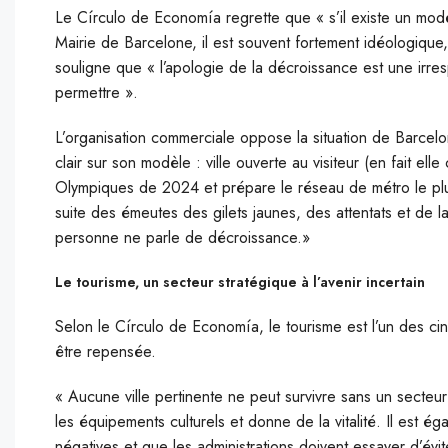
Le Círculo de Economía regrette que « s’il existe un mo
Mairie de Barcelone, il est souvent fortement idéologique
souligne que « l’apologie de la décroissance est une irr
permettre ».
L’organisation commerciale oppose la situation de Barcelo
clair sur son modèle : ville ouverte au visiteur (en fait elle
Olympiques de 2024 et prépare le réseau de métro le plus
suite des émeutes des gilets jaunes, des attentats et de la
personne ne parle de décroissance.»
Le tourisme, un secteur stratégique à l’avenir incertain
Selon le Círculo de Economía, le tourisme est l’un des cin
être repensée.
« Aucune ville pertinente ne peut survivre sans un secteu
les équipements culturels et donne de la vitalité. Il est é
négatives et que les administrations doivent essayer d’évi