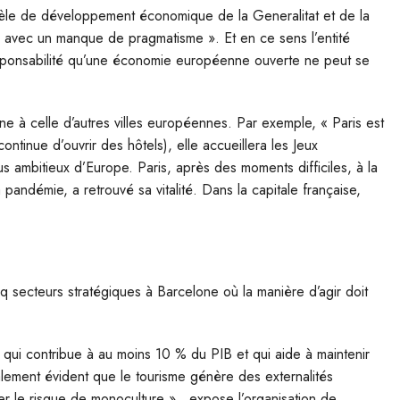
dèle de développement économique de la Generalitat et de la
, avec un manque de pragmatisme ». Et en ce sens l’entité
esponsabilité qu’une économie européenne ouverte ne peut se
ne à celle d’autres villes européennes. Par exemple, « Paris est
 continue d’ouvrir des hôtels), elle accueillera les Jeux
 ambitieux d’Europe. Paris, après des moments difficiles, à la
 pandémie, a retrouvé sa vitalité. Dans la capitale française,
q secteurs stratégiques à Barcelone où la manière d’agir doit
r qui contribue à au moins 10 % du PIB et qui aide à maintenir
galement évident que le tourisme génère des externalités
ter le risque de monoculture » , expose l’organisation de