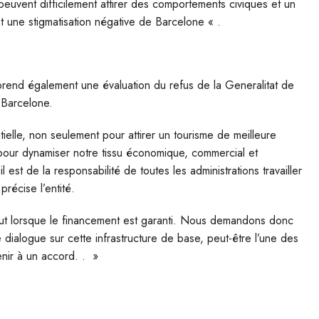
euvent difficilement attirer des comportements civiques et un
t une stigmatisation négative de Barcelone « .
rend également une évaluation du refus de la Generalitat de
 Barcelone.
elle, non seulement pour attirer un tourisme de meilleure
 pour dynamiser notre tissu économique, commercial et
il est de la responsabilité de toutes les administrations travailler
précise l’entité.
tout lorsque le financement est garanti. Nous demandons donc
e dialogue sur cette infrastructure de base, peut-être l’une des
enir à un accord. . »