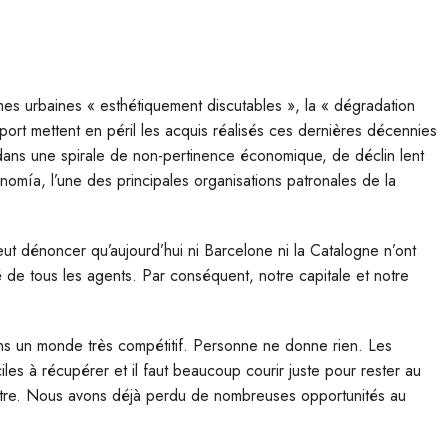
ormes urbaines « esthétiquement discutables », la « dégradation
oport mettent en péril les acquis réalisés ces dernières décennies
 dans une spirale de non-pertinence économique, de déclin lent
nomía, l’une des principales organisations patronales de la
ut dénoncer qu’aujourd’hui ni Barcelone ni la Catalogne n’ont
é de tous les agents. Par conséquent, notre capitale et notre
ns un monde très compétitif. Personne ne donne rien. Les
iles à récupérer et il faut beaucoup courir juste pour rester au
autre. Nous avons déjà perdu de nombreuses opportunités au