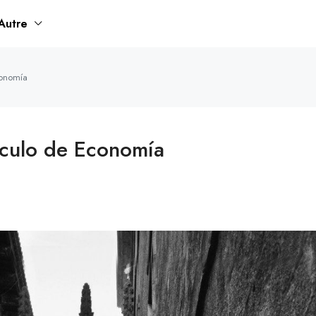
Autre
conomía
írculo de Economía