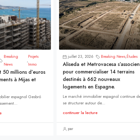
Breaking
Projets
juillet 23, 2026
Breaking News
,
Études
,
Aliseda et Metrovacesa s’associen
News
Immo
pour commercialiser 14 terrains
t 50 millions d’euros
destinés à 662 nouveaux
ments à Mijas et
logements en Espagne.
Le marché immobilier espagnol continue d
bilier espagnol Gesbró
se structurer autour de...
ssement...
continuer la lecture
e
par