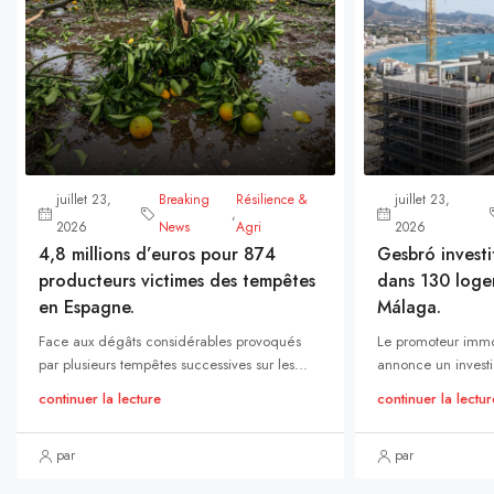
juillet 23,
Breaking
Résilience &
juillet 23,
,
2026
News
Agri
2026
4,8 millions d’euros pour 874
Gesbró investi
producteurs victimes des tempêtes
dans 130 loge
en Espagne.
Málaga.
Face aux dégâts considérables provoqués
Le promoteur immo
par plusieurs tempêtes successives sur les...
annonce un investi
continuer la lecture
continuer la lectur
par
par