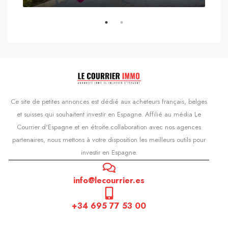
s'Agaró, Castell d'Aro, Platja d'Aro i s'Agaró, Bas-Ampurdan, Gérone, Catalogne, 17248, Espagne, Castell d'Aro, Catalogne, Espagne
Ce site de petites annonces est dédié aux acheteurs français, belges
et suisses qui souhaitent investir en Espagne. Affilié au média Le
Courrier d'Espagne et en étroite collaboration avec nos agences
partenaires, nous mettons à votre disposition les meilleurs outils pour
investir en Espagne.
info@lecourrier.es
+34 695 77 53 00