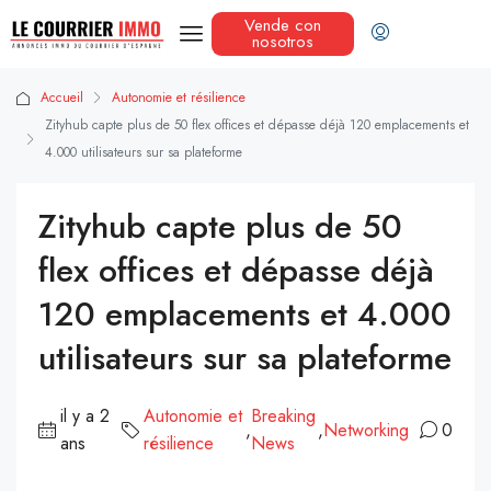
Vende con
nosotros
Accueil
Autonomie et résilience
Zityhub capte plus de 50 flex offices et dépasse déjà 120 emplacements et
4.000 utilisateurs sur sa plateforme
Zityhub capte plus de 50
flex offices et dépasse déjà
120 emplacements et 4.000
utilisateurs sur sa plateforme
il y a 2
Autonomie et
Breaking
,
,
Networking
0
ans
résilience
News