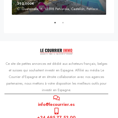
395,000€
C. Guatemala, 6, 12598 Peñíscola, Castellón, Peñíscola, Communauté valencienne
Prix
s'Agaró, Castell d'Aro, Platja d'Aro i s'Agaró, Bas-Ampurdan, Gérone, Catalogne, 17248, Espagne, Castell d'Aro, Catalogne, Espagne
Ce site de petites annonces est dédié aux acheteurs français, belges
et suisses qui souhaitent investir en Espagne. Affilié au média Le
Courrier d'Espagne et en étroite collaboration avec nos agences
partenaires, nous mettons à votre disposition les meilleurs outils pour
investir en Espagne.
info@lecourrier.es
+34 695 77 53 00