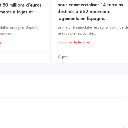
pour commercialiser 14 terrains
t 50 millions d’euros
destinés à 662 nouveaux
ments à Mijas et
logements en Espagne.
Le marché immobilier espagnol continue d
bilier espagnol Gesbró
se structurer autour de...
ssement...
continuer la lecture
e
par