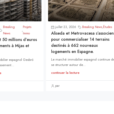
Breaking
Projets
juillet 23, 2026
Breaking News
,
Études
,
Aliseda et Metrovacesa s’associen
News
Immo
pour commercialiser 14 terrains
t 50 millions d’euros
destinés à 662 nouveaux
ments à Mijas et
logements en Espagne.
Le marché immobilier espagnol continue d
bilier espagnol Gesbró
se structurer autour de...
ssement...
continuer la lecture
e
par