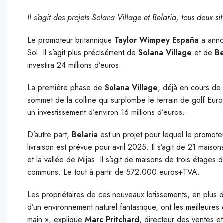
Il s’agit des projets Solana Village et Belaria, tous deux s
Le promoteur britannique
Taylor Wimpey España
a anno
Sol. Il s’agit plus précisément de
Solana Village
et de
Be
investira 24 millions d’euros.
La première phase de
Solana Village
, déjà en cours de
sommet de la colline qui surplombe le terrain de golf Eur
un investissement d’environ 16 millions d’euros.
D’autre part,
Belaria
est un projet pour lequel le promoteu
livraison est prévue pour avril 2025. Il s’agit de 21 maiso
et la vallée de Mijas. Il s’agit de maisons de trois étage
communs. Le tout à partir de 572.000 euros+TVA.
Les propriétaires de ces nouveaux lotissements, en plus de
d’un environnement naturel fantastique, ont les meilleures 
main », explique
Marc Pritchard
, directeur des ventes 