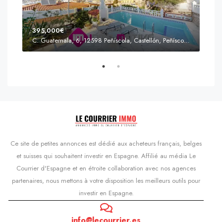
395,000€
C. Guatemala, 6, 12598 Peñíscola, Castellón, Peñíscola, Communauté valencienne
Prix
s'Agaró, Castell d'Aro, Platja d'Aro i s'Agaró, Bas-Ampurdan, Gérone, Catalogne, 17248, Espagne, Castell d'Aro, Catalogne, Espagne
Ce site de petites annonces est dédié aux acheteurs français, belges
et suisses qui souhaitent investir en Espagne. Affilié au média Le
Courrier d'Espagne et en étroite collaboration avec nos agences
partenaires, nous mettons à votre disposition les meilleurs outils pour
investir en Espagne.
info@lecourrier.es