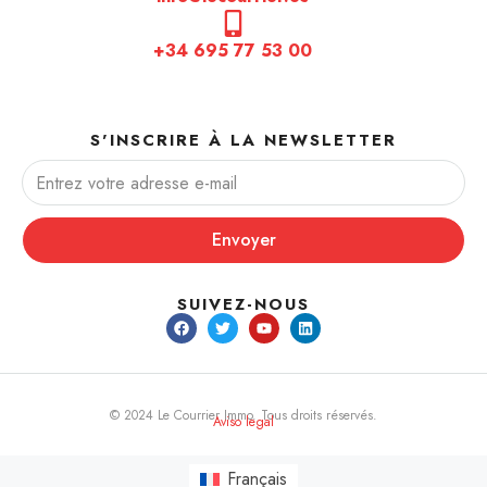
+34 695 77 53 00
S'INSCRIRE À LA NEWSLETTER
Envoyer
SUIVEZ-NOUS
© 2024 Le Courrier Immo. Tous droits réservés.
Aviso legal
Français