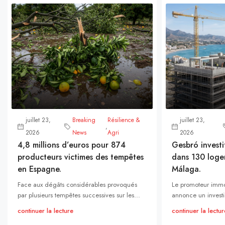
juillet 23,
Breaking
Résilience &
juillet 23,
,
2026
News
Agri
2026
4,8 millions d’euros pour 874
Gesbró investi
producteurs victimes des tempêtes
dans 130 loge
en Espagne.
Málaga.
Face aux dégâts considérables provoqués
Le promoteur immo
par plusieurs tempêtes successives sur les...
annonce un investi
continuer la lecture
continuer la lectur