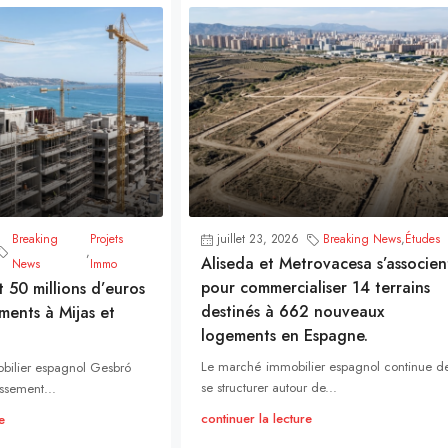
Breaking
Projets
juillet 23, 2026
Breaking News
,
Études
,
Aliseda et Metrovacesa s’associen
News
Immo
pour commercialiser 14 terrains
t 50 millions d’euros
destinés à 662 nouveaux
ments à Mijas et
logements en Espagne.
Le marché immobilier espagnol continue d
bilier espagnol Gesbró
se structurer autour de...
ssement...
continuer la lecture
e