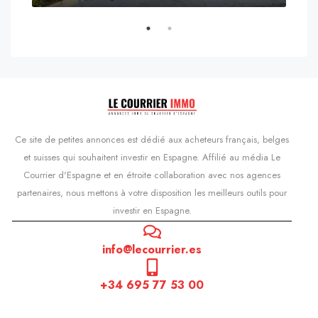
s'Agaró, Castell d'Aro, Platja d'Aro i s'Agaró, Bas-Ampurdan, Gérone, Catalogne, 17248, Espagne, Castell d'Aro, Catalogne, Espagne
Ce site de petites annonces est dédié aux acheteurs français, belges
et suisses qui souhaitent investir en Espagne. Affilié au média Le
Courrier d'Espagne et en étroite collaboration avec nos agences
partenaires, nous mettons à votre disposition les meilleurs outils pour
investir en Espagne.
info@lecourrier.es
+34 695 77 53 00