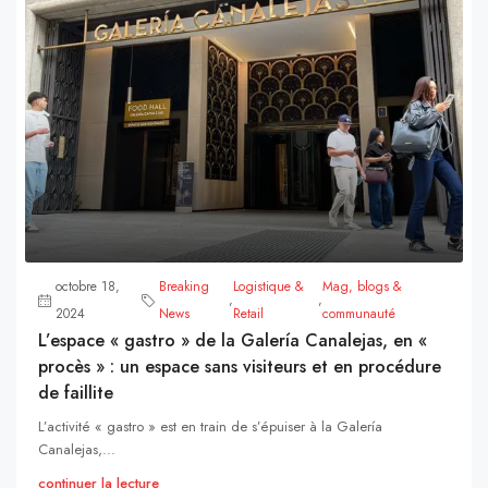
octobre 18,
Breaking
Logistique &
Mag, blogs &
,
,
2024
News
Retail
communauté
L’espace « gastro » de la Galería Canalejas, en «
procès » : un espace sans visiteurs et en procédure
de faillite
L’activité « gastro » est en train de s’épuiser à la Galería
Canalejas,...
continuer la lecture