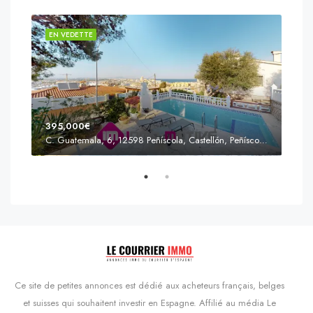
EN VEDETTE
EN 
395,000€
C. Guatemala, 6, 12598 Peñíscola, Castellón, Peñíscola, Communauté valencienne
Prix
s'Agaró, Castell d'Aro, Platja d'Aro i s'Agaró, Bas-Ampurdan, Gérone, Catalogne, 17248, Espagne, Castell d'Aro, Catalogne, Espagne
Ce site de petites annonces est dédié aux acheteurs français, belges
et suisses qui souhaitent investir en Espagne. Affilié au média Le