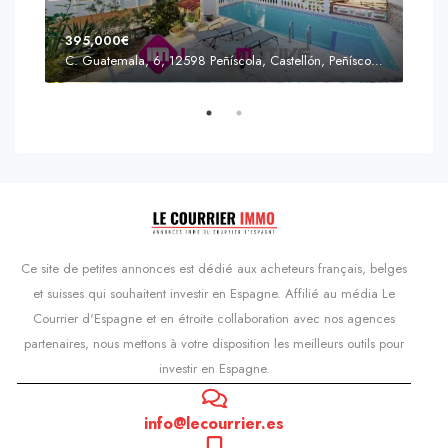
395,000€
C. Guatemala, 6, 12598 Peñíscola, Castellón, Peñíscola, Communauté valencienne
Prix
s'Agaró, Castell d'Aro, Platja d'Aro i s'Agaró, Bas-Ampurdan, Gérone, Catalogne, 17248, Espagne, Castell d'Aro, Catalogne, Espagne
Ce site de petites annonces est dédié aux acheteurs français, belges
et suisses qui souhaitent investir en Espagne. Affilié au média Le
Courrier d'Espagne et en étroite collaboration avec nos agences
partenaires, nous mettons à votre disposition les meilleurs outils pour
investir en Espagne.
info@lecourrier.es