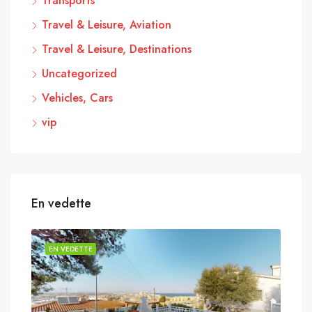
Transports
Travel & Leisure, Aviation
Travel & Leisure, Destinations
Uncategorized
Vehicles, Cars
vip
En vedette
EN VEDETTE
EN 