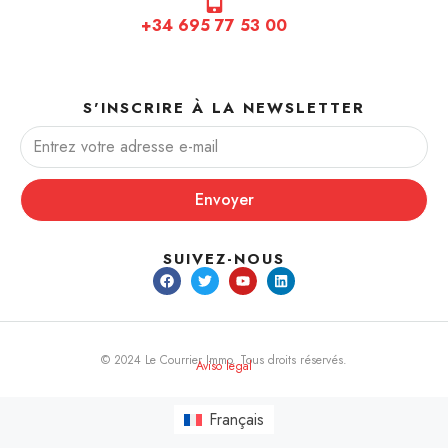
+34 695 77 53 00
S'INSCRIRE À LA NEWSLETTER
Envoyer
SUIVEZ-NOUS
© 2024 Le Courrier Immo. Tous droits réservés.
Aviso legal
Français