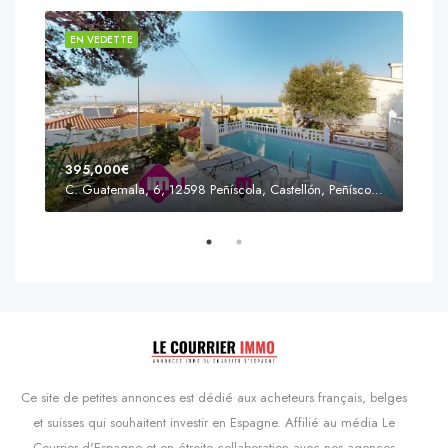
EN VEDETTE
EN 
395,000€
C. Guatemala, 6, 12598 Peñíscola, Castellón, Peñíscola, Communauté valencienne
Prix
s'Agaró, Castell d'Aro, Platja d'Aro i s'Agaró, Bas-Ampurdan, Gérone, Catalogne, 17248, Espagne, Castell d'Aro, Catalogne, Espagne
Ce site de petites annonces est dédié aux acheteurs français, belges
et suisses qui souhaitent investir en Espagne. Affilié au média Le
Courrier d'Espagne et en étroite collaboration avec nos agences