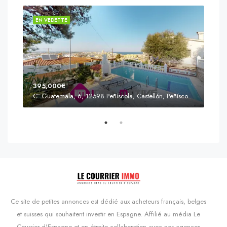
EN VEDETTE
EN 
395,000€
C. Guatemala, 6, 12598 Peñíscola, Castellón, Peñíscola, Communauté valencienne
Prix
s'Agaró, Castell d'Aro, Platja d'Aro i s'Agaró, Bas-Ampurdan, Gérone, Catalogne, 17248, Espagne, Castell d'Aro, Catalogne, Espagne
Ce site de petites annonces est dédié aux acheteurs français, belges
et suisses qui souhaitent investir en Espagne. Affilié au média Le
Courrier d'Espagne et en étroite collaboration avec nos agences