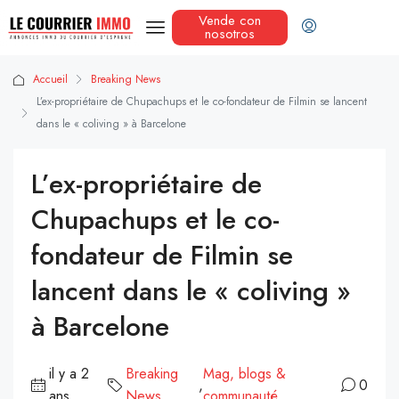
Vende con
nosotros
Accueil
Breaking News
L’ex-propriétaire de Chupachups et le co-fondateur de Filmin se lancent
dans le « coliving » à Barcelone
L’ex-propriétaire de
Chupachups et le co-
fondateur de Filmin se
lancent dans le « coliving »
à Barcelone
il y a 2
Breaking
Mag, blogs &
,
0
ans
News
communauté