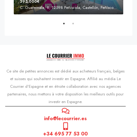
395,000€
C. Guatemala, 6, 12598 Peñíscola, Castellón, Peñíscola, Communauté valencienne
Prix
s'Agaró, Castell d'Aro, Platja d'Aro i s'Agaró, Bas-Ampurdan, Gérone, Catalogne, 17248, Espagne, Castell d'Aro, Catalogne, Espagne
Ce site de petites annonces est dédié aux acheteurs français, belges
et suisses qui souhaitent investir en Espagne. Affilié au média Le
Courrier d'Espagne et en étroite collaboration avec nos agences
partenaires, nous mettons à votre disposition les meilleurs outils pour
investir en Espagne.
info@lecourrier.es
+34 695 77 53 00