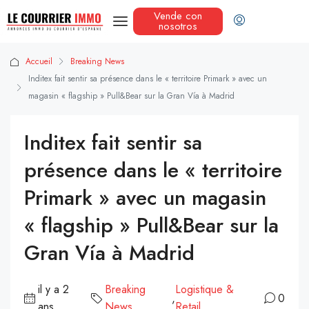
Vende con
nosotros
Accueil
Breaking News
Inditex fait sentir sa présence dans le « territoire Primark » avec un
magasin « flagship » Pull&Bear sur la Gran Vía à Madrid
Inditex fait sentir sa
présence dans le « territoire
Primark » avec un magasin
« flagship » Pull&Bear sur la
Gran Vía à Madrid
il y a 2
Breaking
Logistique &
,
0
ans
News
Retail