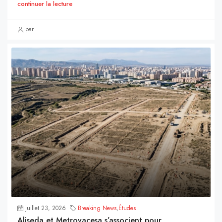
continuer la lecture
par
juillet 23, 2026
Breaking News
,
Études
Aliseda et Metrovacesa s’associent pour