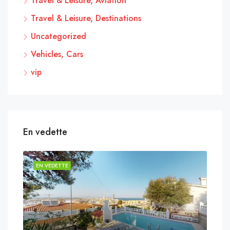
Travel & Leisure, Aviation
Travel & Leisure, Destinations
Uncategorized
Vehicles, Cars
vip
En vedette
EN VEDETTE
EN 