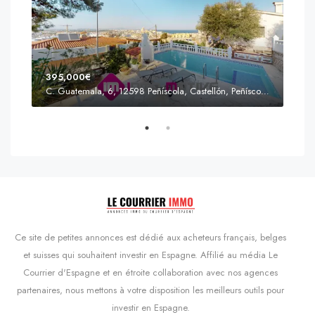
395,000€
C. Guatemala, 6, 12598 Peñíscola, Castellón, Peñíscola, Communauté valencienne
Prix
s'Agaró, Castell d'Aro, Platja d'Aro i s'Agaró, Bas-Ampurdan, Gérone, Catalogne, 17248, Espagne, Castell d'Aro, Catalogne, Espagne
Ce site de petites annonces est dédié aux acheteurs français, belges
et suisses qui souhaitent investir en Espagne. Affilié au média Le
Courrier d'Espagne et en étroite collaboration avec nos agences
partenaires, nous mettons à votre disposition les meilleurs outils pour
investir en Espagne.