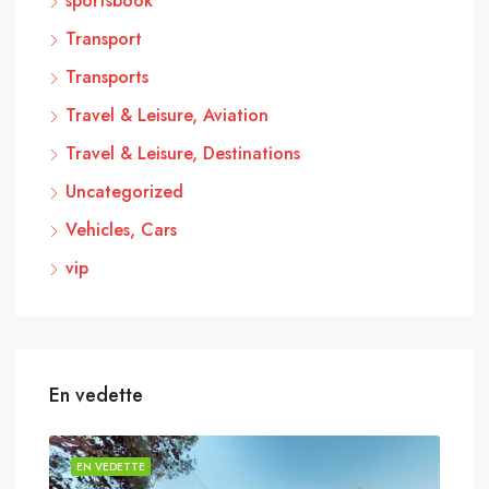
sportsbook
Transport
Transports
Travel & Leisure, Aviation
Travel & Leisure, Destinations
Uncategorized
Vehicles, Cars
vip
En vedette
EN VEDETTE
EN 