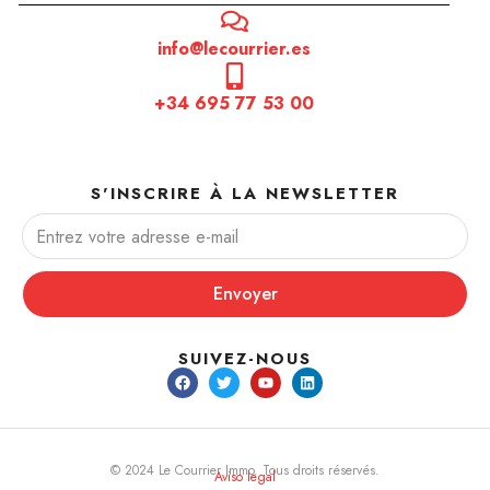
info@lecourrier.es
+34 695 77 53 00
S'INSCRIRE À LA NEWSLETTER
Envoyer
SUIVEZ-NOUS
© 2024 Le Courrier Immo. Tous droits réservés.
Aviso legal