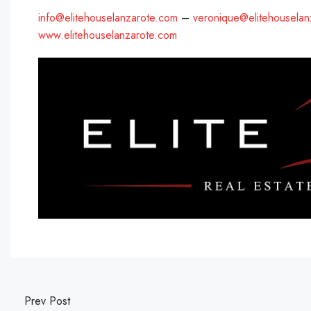
info@elitehouselanzarote.com
–
veronique@elitehouselan
www.elitehouselanzarote.com
Prev Post