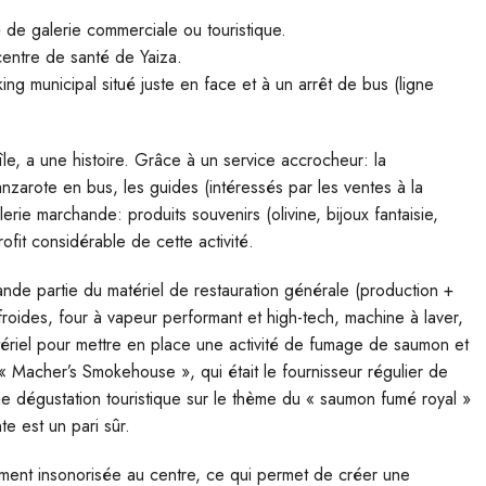
é de galerie commerciale ou touristique.
centre de santé de Yaiza.
ing municipal situé juste en face et à un arrêt de bus (ligne
île, a une histoire. Grâce à un service accrocheur: la
Lanzarote en bus, les guides (intéressés par les ventes à la
rie marchande: produits souvenirs (olivine, bijoux fantaisie,
ofit considérable de cette activité.
nde partie du matériel de restauration générale (production +
 froides, four à vapeur performant et high-tech, machine à laver,
atériel pour mettre en place une activité de fumage de saumon et
 Macher’s Smokehouse », qui était le fournisseur régulier de
 dégustation touristique sur le thème du « saumon fumé royal »
e est un pari sûr.
uement insonorisée au centre, ce qui permet de créer une