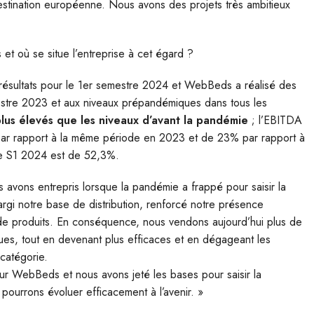
destination européenne. Nous avons des projets très ambitieux
et où se situe l’entreprise à cet égard ?
 résultats pour le 1er semestre 2024 et WebBeds a réalisé des
estre 2023 et aux niveaux prépandémiques dans tous les
us élevés que les niveaux d’avant la pandémie
; l’EBITDA
 par rapport à la même période en 2023 et de 23% par rapport à
le S1 2024 est de 52,3%.
us avons entrepris lorsque la pandémie a frappé pour saisir la
rgi notre base de distribution, renforcé notre présence
e de produits. En conséquence, nous vendons aujourd’hui plus de
ues, tout en devenant plus efficaces et en dégageant les
 catégorie.
ur WebBeds et nous avons jeté les bases pour saisir la
pourrons évoluer efficacement à l’avenir. »