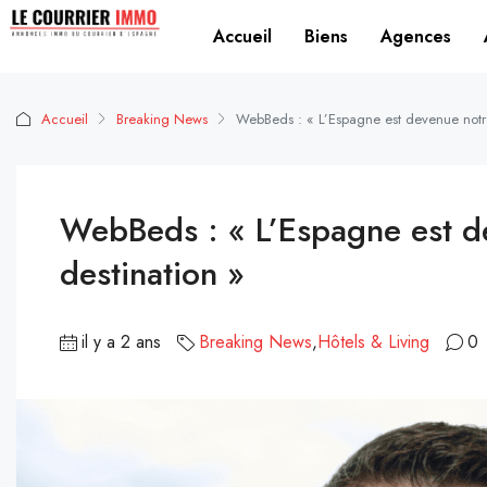
Accueil
Biens
Agences
Accueil
Breaking News
WebBeds : « L’Espagne est devenue notre
WebBeds : « L’Espagne est d
destination »
il y a 2 ans
Breaking News
,
Hôtels & Living
0