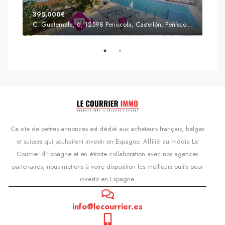
395,000€
C. Guatemala, 6, 12598 Peñíscola, Castellón, Peñíscola, Communauté valencienne
Prix
s'Agaró, Castell d'Aro, Platja d'Aro i s'Agaró, Bas-Ampurdan, Gérone, Catalogne, 17248, Espagne, Castell d'Aro, Catalogne, Espagne
Ce site de petites annonces est dédié aux acheteurs français, belges
et suisses qui souhaitent investir en Espagne. Affilié au média Le
Courrier d'Espagne et en étroite collaboration avec nos agences
partenaires, nous mettons à votre disposition les meilleurs outils pour
investir en Espagne.
info@lecourrier.es