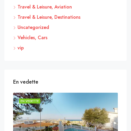
Travel & Leisure, Aviation
Travel & Leisure, Destinations
Uncategorized
Vehicles, Cars
vip
En vedette
EN VEDETTE
EN 