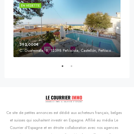
EN VEDETTE
EN 
395,000€
C. Guatemala, 6, 12598 Peñíscola, Castellón, Peñíscola, Communauté valencienne
Prix
s'Agaró, Castell d'Aro, Platja d'Aro i s'Agaró, Bas-Ampurdan, Gérone, Catalogne, 17248, Espagne, Castell d'Aro, Catalogne, Espagne
Ce site de petites annonces est dédié aux acheteurs français, belges
et suisses qui souhaitent investir en Espagne. Affilié au média Le
Courrier d'Espagne et en étroite collaboration avec nos agences