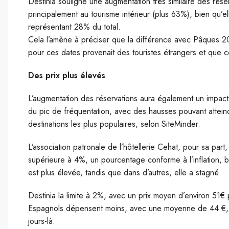
Destinia souligne une augmentation très similaire des rése
principalement au tourisme intérieur (plus 63%), bien qu’e
représentant 28% du total.
Cela l’amène à préciser que la différence avec Pâques 20
pour ces dates provenait des touristes étrangers et que c
Des prix plus élevés
L’augmentation des réservations aura également un impact
du pic de fréquentation, avec des hausses pouvant atteind
destinations les plus populaires, selon SiteMinder.
L’association patronale de l’hôtellerie Cehat, pour sa par
supérieure à 4%, un pourcentage conforme à l’inflation, bi
est plus élevée, tandis que dans d’autres, elle a stagné.
Destinia la limite à 2%, avec un prix moyen d’environ 51€ 
Espagnols dépensent moins, avec une moyenne de 44 €, c
jours-là.