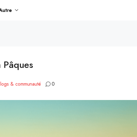
Autre
à Pâques
logs & communauté
0