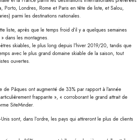
talie et la France parmi les destinations internationales préférées
 Porto, Londres, Rome et Paris en tête de liste, et Salou,
ies) parmi les destinations nationales.
tte liste, après que le temps froid d’il y a quelques semaines
 » dans les montagnes.
tres skiables, le plus long depuis l’hiver 2019/20, tandis que
temps avec le plus grand domaine skiable de la saison, tout
stes ouvertes.
ode de Pâques ont augmenté de 33% par rapport à l’année
particulièrement frappante », « corroborant le grand attrait de
orme SiteMinder.
-Unis sont, dans l’ordre, les pays qui attireront le plus de clients