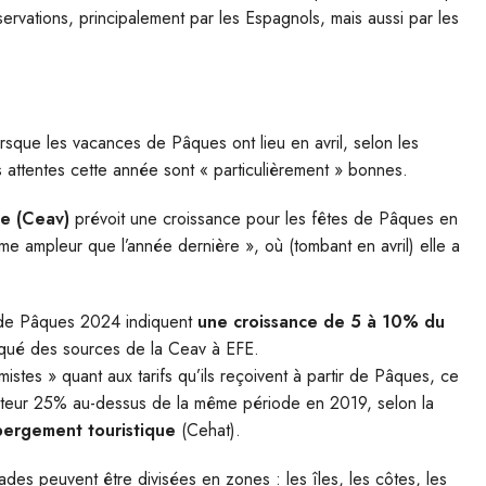
servations, principalement par les Espagnols, mais aussi par les
orsque les vacances de Pâques ont lieu en avril, selon les
 attentes cette année sont « particulièrement » bonnes.
e (Ceav)
prévoit une croissance pour les fêtes de Pâques en
 ampleur que l’année dernière », où (tombant en avril) elle a
e de Pâques 2024 indiquent
une croissance de 5 à 10% du
diqué des sources de la Ceav à EFE.
istes » quant aux tarifs qu’ils reçoivent à partir de Pâques, ce
ecteur 25% au-dessus de la même période en 2019, selon la
ébergement touristique
(Cehat).
ades peuvent être divisées en zones : les îles, les côtes, les