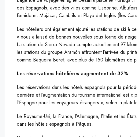
L’agence de voyage en ligne Destinia place le Portugal, l’I
des Espagnols, avec des villes comme Lisbonne, Albufeira,
Benidorm, Mojácar, Cambrils et Playa del Inglés (Îles Canar
Les hôteliers ont également ajouté les stations de ski à ce
« nous a laissé de bonnes nouvelles sous forme de neige
La station de Sierra Nevada compte actuellement 97 kilomè
les stations du groupe Aramón affrontent l’arrivée du prin
comme Baqueira Beret, avec plus de 150 kilomètres de pi
Les réservations hôtelières augmentent de 32%
Les réservations dans les hôtels espagnols pour la péri
dernière et l’augmentation du tourisme international est « 
l’Espagne pour les voyageurs étrangers », selon la platef
Le Royaume-Uni, la France, l’Allemagne, l’Italie et les États
dans les hôtels espagnols à Pâques.