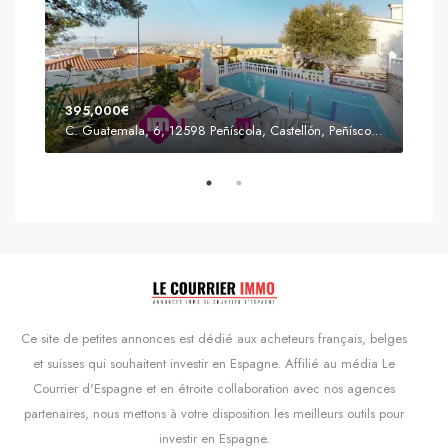
395,000€
C. Guatemala, 6, 12598 Peñíscola, Castellón, Peñíscola, Communauté valencienne
Prix
s'Agaró, Castell d'Aro, Platja d'Aro i s'Agaró, Bas-Ampurdan, Gérone, Catalogne, 17248, Espagne, Castell d'Aro, Catalogne, Espagne
Ce site de petites annonces est dédié aux acheteurs français, belges
et suisses qui souhaitent investir en Espagne. Affilié au média Le
Courrier d'Espagne et en étroite collaboration avec nos agences
partenaires, nous mettons à votre disposition les meilleurs outils pour
investir en Espagne.