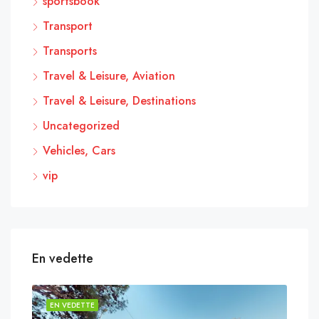
sportsbook
Transport
Transports
Travel & Leisure, Aviation
Travel & Leisure, Destinations
Uncategorized
Vehicles, Cars
vip
En vedette
EN VEDETTE
EN 