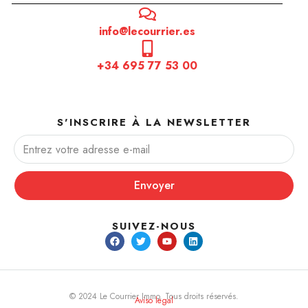
info@lecourrier.es
+34 695 77 53 00
S'INSCRIRE À LA NEWSLETTER
Envoyer
SUIVEZ-NOUS
© 2024 Le Courrier Immo. Tous droits réservés.
Aviso legal