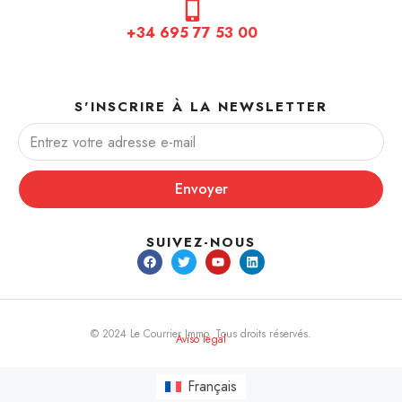
+34 695 77 53 00
S'INSCRIRE À LA NEWSLETTER
Envoyer
SUIVEZ-NOUS
© 2024 Le Courrier Immo. Tous droits réservés.
Aviso legal
Français