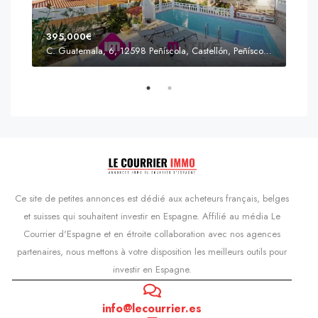
395,000€
C. Guatemala, 6, 12598 Peñíscola, Castellón, Peñíscola, Communauté valencienne
Prix
s'Agaró, Castell d'Aro, Platja d'Aro i s'Agaró, Bas-Ampurdan, Gérone, Catalogne, 17248, Espagne, Castell d'Aro, Catalogne, Espagne
Ce site de petites annonces est dédié aux acheteurs français, belges
et suisses qui souhaitent investir en Espagne. Affilié au média Le
Courrier d'Espagne et en étroite collaboration avec nos agences
partenaires, nous mettons à votre disposition les meilleurs outils pour
investir en Espagne.
info@lecourrier.es