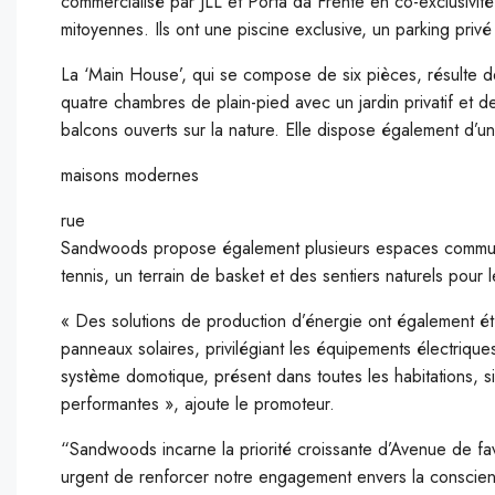
commercialisé par JLL et Porta da Frente en co-exclusivité.
mitoyennes. Ils ont une piscine exclusive, un parking privé
La ‘Main House’, qui se compose de six pièces, résulte de
quatre chambres de plain-pied avec un jardin privatif et 
balcons ouverts sur la nature. Elle dispose également d’un
maisons modernes
rue
Sandwoods propose également plusieurs espaces communs 
tennis, un terrain de basket et des sentiers naturels pour 
« Des solutions de production d’énergie ont également ét
panneaux solaires, privilégiant les équipements électriques
système domotique, présent dans toutes les habitations, sim
performantes », ajoute le promoteur.
“Sandwoods incarne la priorité croissante d’Avenue de fav
urgent de renforcer notre engagement envers la conscien