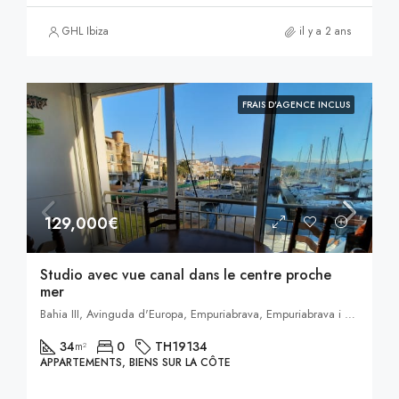
GHL Ibiza
il y a 2 ans
FRAIS D'AGENCE INCLUS
129,000€
Studio avec vue canal dans le centre proche
mer
Bahia III, Avinguda d'Europa, Empuriabrava, Empuriabrava i entorn, Castellón de Ampurias, Alto Ampurdán, Gerona, Cataluña, 17486, España, Empuriabrava, Catalogne, Espagne
34
0
TH19134
m²
APPARTEMENTS, BIENS SUR LA CÔTE