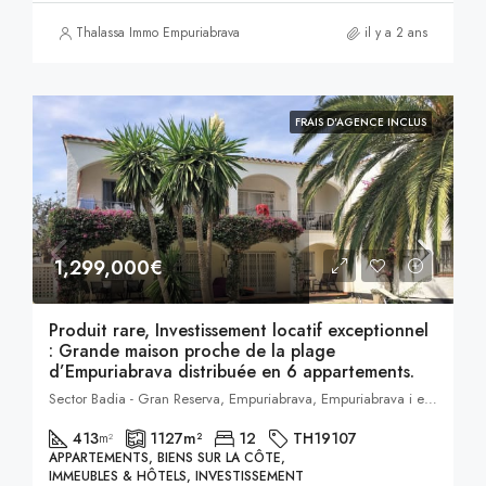
Thalassa Immo Empuriabrava
il y a 2 ans
FRAIS D'AGENCE INCLUS
1,299,000€
Produit rare, Investissement locatif exceptionnel
: Grande maison proche de la plage
d’Empuriabrava distribuée en 6 appartements.
Sector Badia - Gran Reserva, Empuriabrava, Empuriabrava i entorn, Castellón de Ampurias, Alto Ampurdán, Gerona, Cataluña, 17486, España, Empuriabrava, Catalogne, Espagne
413
1127
m²
12
TH19107
m²
APPARTEMENTS, BIENS SUR LA CÔTE,
IMMEUBLES & HÔTELS, INVESTISSEMENT