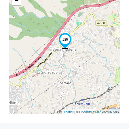
−
Leaflet
| ©
OpenStreetMap
contributors