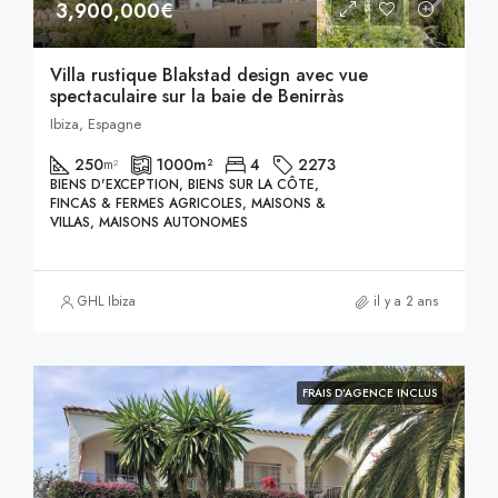
3,900,000€
Villa rustique Blakstad design avec vue
spectaculaire sur la baie de Benirràs
Ibiza, Espagne
250
1000
m²
4
2273
m²
BIENS D'EXCEPTION, BIENS SUR LA CÔTE,
FINCAS & FERMES AGRICOLES, MAISONS &
VILLAS, MAISONS AUTONOMES
GHL Ibiza
il y a 2 ans
FRAIS D'AGENCE INCLUS