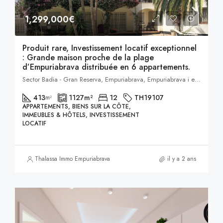
1,299,000€
Produit rare, Investissement locatif exceptionnel
: Grande maison proche de la plage
d’Empuriabrava distribuée en 6 appartements.
Sector Badia - Gran Reserva, Empuriabrava, Empuriabrava i entorn, Castellón de Ampurias, Alto Ampurdán, Gerona, Cataluña, 17486, España, Empuriabrava, Catalogne, Espagne
413
1127
m²
12
TH19107
m²
APPARTEMENTS, BIENS SUR LA CÔTE,
IMMEUBLES & HÔTELS, INVESTISSEMENT
LOCATIF
Thalassa Immo Empuriabrava
il y a 2 ans