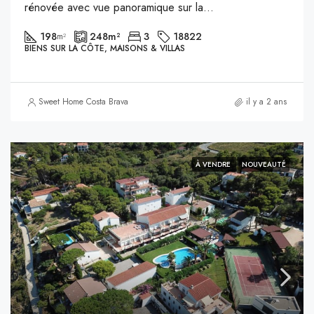
rénovée avec vue panoramique sur la...
198
248
m²
3
18822
m²
BIENS SUR LA CÔTE, MAISONS & VILLAS
Sweet Home Costa Brava
il y a 2 ans
À VENDRE
NOUVEAUTÉ