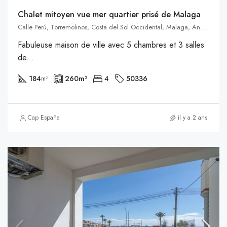
Chalet mitoyen vue mer quartier prisé de Malaga
Calle Perú, Torremolinos, Costa del Sol Occidental, Malaga, Andalousie, 29260, Espagne, Espagne
Fabuleuse maison de ville avec 5 chambres et 3 salles
de...
184
260
m²
4
50336
m²
Cap España
il y a 2 ans