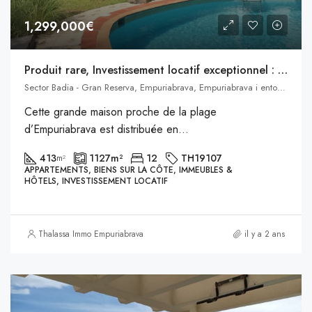
1,299,000€
Produit rare, Investissement locatif exceptionnel : Grande maison proche de la plage d’Empuriabrava distribuée en 6 appartements.
Sector Badia - Gran Reserva, Empuriabrava, Empuriabrava i entorn, Castellón de Ampurias, Alto Ampurdán, Gerona, Cataluña, 17486, España, Empuriabrava, Catalogne, Espagne
Cette grande maison proche de la plage
d’Empuriabrava est distribuée en...
413
1127
m²
12
TH19107
m²
APPARTEMENTS, BIENS SUR LA CÔTE, IMMEUBLES &
HÔTELS, INVESTISSEMENT LOCATIF
Thalassa Immo Empuriabrava
il y a 2 ans