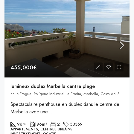
455,000€
lumineux duplex Marbella centre plage
calle Fragua, Polígono Industrial La Ermita, Marbella, Costa del Sol Occidental, Malaga, Andalousie, 29603, Espagne, Marbella, Andalousie, Espagne
Spectaculaire penthouse en duplex dans le centre de
Marbella avec une...
96
96
m²
2
50359
m²
APPARTEMENTS, CENTRES URBAINS,
INVESTISSEMENT LOCATIF