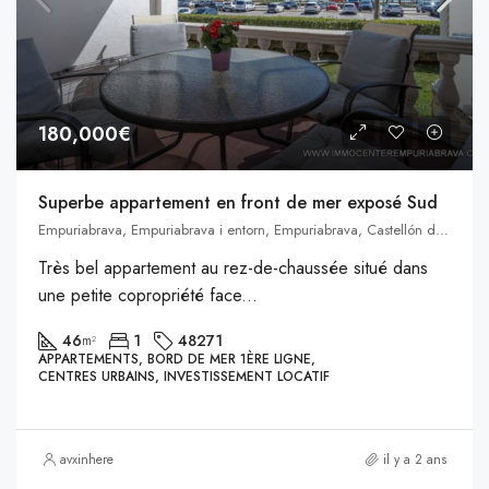
180,000€
Superbe appartement en front de mer exposé Sud
Empuriabrava, Empuriabrava i entorn, Empuriabrava, Castellón de Ampurias, Alto Ampurdán, Gerona, Cataluña, 17486, España
Très bel appartement au rez-de-chaussée situé dans
une petite copropriété face...
46
1
48271
m²
APPARTEMENTS, BORD DE MER 1ÈRE LIGNE,
CENTRES URBAINS, INVESTISSEMENT LOCATIF
avxinhere
il y a 2 ans