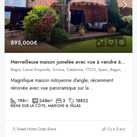
895,000€
Merveilleuse maison jumelée avec vue à vendre à Begur
Begur, Lower Empordà, Girona, Catalonia, 17213, Spain, Begur, Catalogne
Magnifique maison mitoyenne d’angle, récemment
rénovée avec vue panoramique sur la...
198
248
m²
3
18822
m²
BIENS SUR LA CÔTE, MAISONS & VILLAS
Sweet Home Costa Brava
il y a 2 ans