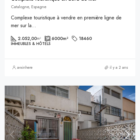
Catalogne, Espagne
Complexe touristique à vendre en première ligne de
mer sur la...
2.052,00
6000
m²
18460
m²
IMMEUBLES & HÔTELS
avxinhere
il y a 2 ans