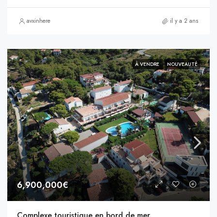
avxinhere
il y a 2 ans
À VENDRE
NOUVEAUTÉ
6,900,000€
Complexe touristique en bord de mer