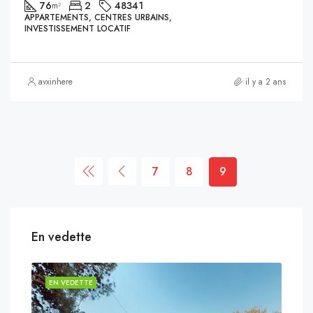
76
2
48341
m²
APPARTEMENTS, CENTRES URBAINS,
INVESTISSEMENT LOCATIF
avxinhere
il y a 2 ans
7
8
9
En vedette
EN VEDETTE
EN 