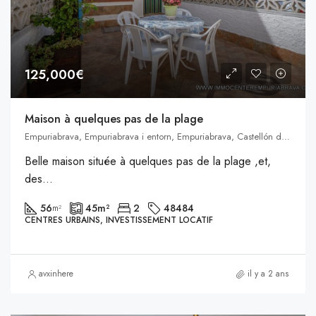
125,000€
Maison à quelques pas de la plage
Empuriabrava, Empuriabrava i entorn, Empuriabrava, Castellón de Ampurias, Alto Ampurdán, Gerona, Cataluña, 17486, España, Empuriabrava, Catalogne, Espagne
Belle maison située à quelques pas de la plage ,et,
des...
56
45
m²
2
48484
m²
CENTRES URBAINS, INVESTISSEMENT LOCATIF
avxinhere
il y a 2 ans