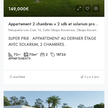
149,000€
Appartement 2 chambres + 2 sdb et solarium proche de la plage
Peluquería Low Cost, 15, Calle Obispo Rocamora, Obispo Rocamora, Orihuela, el Baix Segura / La Vega Baja del Segura, Alacant / Alicante, Valencian Community, 03300, Spain, Communauté valencienne
SUPER PRIX : APPARTEMENT AU DERNIER ÉTAGE
AVEC SOLARIUM, 2 CHAMBRES...
70
70
m²
2
18726
m²
APPARTEMENTS
avxinhere
il y a 2 ans