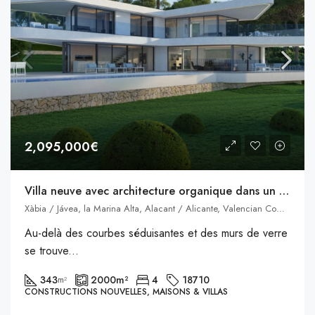
2,095,000€
Villa neuve avec architecture organique dans un endroit fantastique
Xàbia / Jávea, la Marina Alta, Alacant / Alicante, Valencian Community, Spain, Javea, Communauté valencienne, Espagne
Au-delà des courbes séduisantes et des murs de verre
se trouve...
343
2000
m²
4
18710
m²
CONSTRUCTIONS NOUVELLES, MAISONS & VILLAS