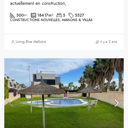
actuellement en construction,...
500
18417
m²
5
5527
m²
CONSTRUCTIONS NOUVELLES, MAISONS & VILLAS
Living Blue Mallorca
il y a 2 ans