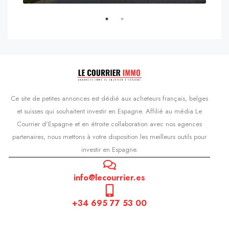
s'Agaró, Castell d'Aro, Platja d'Aro i s'Agaró, Bas-Ampurdan, Gérone, Catalogne, 17248, Espagne, Castell d'Aro, Catalogne, Espagne
Ce site de petites annonces est dédié aux acheteurs français, belges
et suisses qui souhaitent investir en Espagne. Affilié au média Le
Courrier d'Espagne et en étroite collaboration avec nos agences
partenaires, nous mettons à votre disposition les meilleurs outils pour
investir en Espagne.
info@lecourrier.es
+34 695 77 53 00