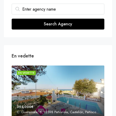
Search Agency
En vedette
EN VEDETTE
EN 
395,000€
C. Guatemala, 6, 12598 Peñíscola, Castellón, Peñíscola, Communauté valencienne
Prix